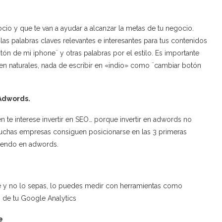
cio y que te van a ayudar a alcanzar la metas de tu negocio.
las palabras claves relevantes e interesantes para tus contenidos
otón de mi iphone¨ y otras palabras por el estilo. Es importante
en naturales, nada de escribir en «indio» como ¨cambiar botón
 Adwords.
n te interese invertir en SEO… porque invertir en adwords no
muchas empresas consiguen posicionarse en las 3 primeras
tiendo en adwords.
ve y no lo sepas, lo puedes medir con herramientas como
s de tu Google Analytics
e