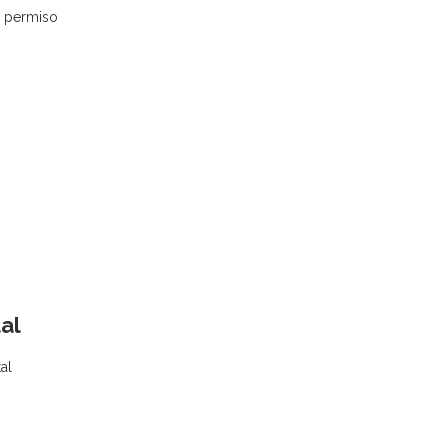
n permiso
al
al