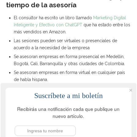
tiempo de la asesoría
El consultor ha escrito un libro llamado
Marketing Digital
Inteligente y Efectivo con ChatGPT
que ha estado entre los
más vendidos en Amazon.
Las sesiones pueden ser virtuales o presenciales de
acuerdo a la necesidad de la empresa
Se asesoran empresas en forma presencial en Medellín,
Bogotá, Cali, Barranquilla y otras ciudades de Colombia.
Se asesoran empresas en forma virtual en cualquier país
de habla hispana.
Con base en el tipo de empresa y tamaño de la misma se
Suscríbete a mi boletín
creará un cronograma con tiempos y responsables de
cada actividad.
Recibirás una notificación cada que publique un
Se realiza un seguimiento periódico de la evaluar el
nuevo artículo.
avance del proyecto.
Escríbeme por WhatsApp