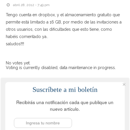
abril 28, 2012 - 7:49 pm
Tengo cuenta en dropbox, y el almacenamiento gratuito que
permite está limitado a 16 GB, por medio de las invitaciones a
otros usuarios, con las dificultades que esto tiene, como
habéis comentado ya..
saludos!!!!
No votes yet.
Voting is currently disabled, data maintenance in progress.
Suscríbete a mi boletín
JUAN CARLOS MEJÍA LLANO
REPLY
abril 28, 2012 - 8:49 pm
Recibirás una notificación cada que publique un
nuevo artículo.
Hola Lady,
Gracias por la aclaración. Parece que existe un error en el
artículo tomado como fuente. Lo voy a corregir.