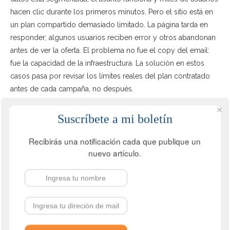
hacen clic durante los primeros minutos. Pero el sitio está en
un plan compartido demasiado limitado. La página tarda en
responder; algunos usuarios reciben error y otros abandonan
antes de ver la oferta. El problema no fue el copy del email:
fue la capacidad de la infraestructura. La solución en estos
casos pasa por revisar los límites reales del plan contratado
antes de cada campaña, no después.
Otro caso habitual aparece en SEO local o regional. Una
Suscríbete a mi boletín
empresa orientada al mercado español aloja su sitio en un
servidor lejano, sin CDN y con tiempos de respuesta
Recibirás una notificación cada que publique un
irregulares. Mientras tanto, un competidor con una web más
nuevo artículo.
rápida ofrece una experiencia más fluida. A igualdad de
contenido y autoridad, la diferencia técnica puede inclinar la
balanza. El aprendizaje es claro: si el negocio depende de un
mercado concreto, el rendimiento debe comprobarse desde
ese mercado, no solo desde una herramienta genérica.