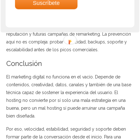
También ocurre en ecommerce. Una tienda prepara una
campaña fuerte para una fecha de alta demanda, pero su
uptime real no acompaña. Unas horas de caída en el momento
equivocado pueden afectar ventas, atención al cliente,
reputación y futuras campañas de remarketing. La prevención
aquí no es compleja: probar capacidad, backups, soporte y
escalabilidad antes de los picos comerciales.
Conclusión
El marketing digital no funciona en el vacío. Depende de
contenidos, creatividad, datos, canales y también de una base
técnica capaz de sostener la experiencia del usuario. El
hosting no convierte por sí solo una mala estrategia en una
buena, pero un mal hosting sí puede arruinar una campaña
bien diseñada.
Por eso, velocidad, estabilidad, seguridad y soporte deben
formar parte de la conversación desde el inicio. Para una