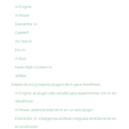
AI Engine
AI Power
Elementor AI
CodeWP
Alt Text AI
Divi AI
AI Bud
Rank Math Content AI
WPBot
Detalle de los 9 mejores plugins de IA para WordPress
AI Engine: el plugin más versátil para experimentar con IA en
WordPress
AI Power: potencia total de IA en un solo plugin
Elementor AI: inteligencia artificial integrada directamente en
el constructor