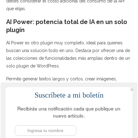
debes considerar el costo adicional del consumo de la API
que elijas.
AI Power: potencia total de IA en un solo
plugin
AI Power es otro plugin muy completo, ideal para quienes
buscan una solución todo en uno. Destaca por ofrecer una de
las colecciones de funcionalidades más amplias dentro de un
solo plugin de WordPress.
Permite generar textos largos y cortos, crear imágenes,
desarrollar chatbots entrenados con tu contenido o
Suscríbete a mi boletín
documentos PDF, convertir texto en voz y viceversa, optimizar
contenido SEO y crear formularios inteligentes. Además, se
Recibirás una notificación cada que publique un
integra con editores como Gutenberg, Elementor y
nuevo artículo.
WooCommerce.
Es compatible con múltiples modelos de IA, incluyendo
OpenAI, Gemini, Anthropic, Mistral y LLaMA. Al igual que AI