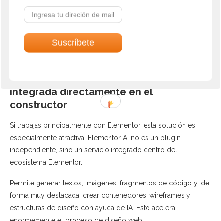
Engine, debes usar tu propia cuenta de IA.
Tiene versión gratuita y versión premium, cuyo precio
comienza en 96 dólares al año o 290 dólares en pago único
vitalicio, más el costo de las APIs utilizadas.
Elementor AI: inteligencia artificial
integrada directamente en el
constructor
Si trabajas principalmente con Elementor, esta solución es
especialmente atractiva. Elementor AI no es un plugin
independiente, sino un servicio integrado dentro del
ecosistema Elementor.
Permite generar textos, imágenes, fragmentos de código y, de
forma muy destacada, crear contenedores, wireframes y
estructuras de diseño con ayuda de IA. Esto acelera
enormemente el proceso de diseño web.