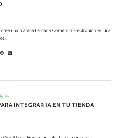
O
o creé una materia llamada Comercio Electrónico en una
oca…
gital
ARA INTEGRAR IA EN TU TIENDA
 de WordPress. Hoy es una aliada real para crear