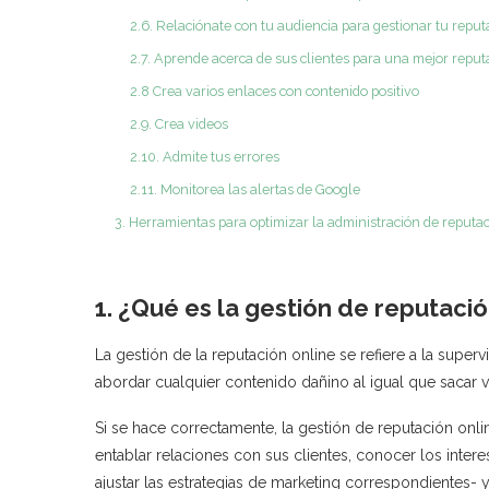
2.6. Relaciónate con tu audiencia para gestionar tu reput
2.7. Aprende acerca de sus clientes para una mejor reput
2.8 Crea varios enlaces con contenido positivo
2.9. Crea videos
2.10. Admite tus errores
2.11. Monitorea las alertas de Google
3. Herramientas para optimizar la administración de reputa
1. ¿Qué es la gestión de reputació
La gestión de la reputación online se refiere a la supe
abordar cualquier contenido dañino al igual que sacar v
Si se hace correctamente, la gestión de reputación onlin
entablar relaciones con sus clientes, conocer los inte
ajustar las estrategias de marketing correspondientes- y,