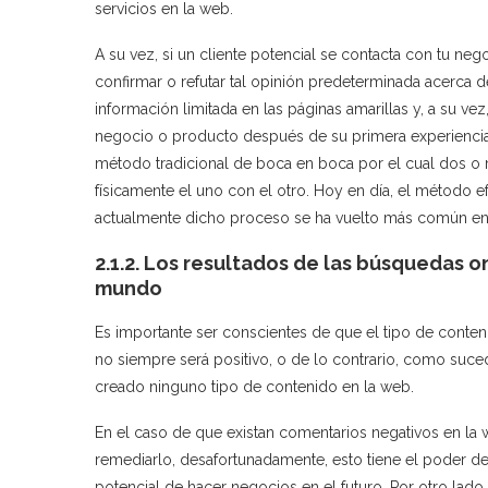
servicios en la web.
A su vez, si un cliente potencial se contacta con tu n
confirmar o refutar tal opinión predeterminada acerca
información limitada en las páginas amarillas y, a su v
negocio o producto después de su primera experiencia
método tradicional de boca en boca por el cual dos o
físicamente el uno con el otro. Hoy en día, el método
actualmente dicho proceso se ha vuelto más común en e
2.1.2. Los resultados de las búsquedas o
mundo
Es importante ser conscientes de que el tipo de conte
no siempre será positivo, o de lo contrario, como suc
creado ninguno tipo de contenido en la web.
En el caso de que existan comentarios negativos en la
remediarlo, desafortunadamente, esto tiene el poder de
potencial de hacer negocios en el futuro. Por otro lado