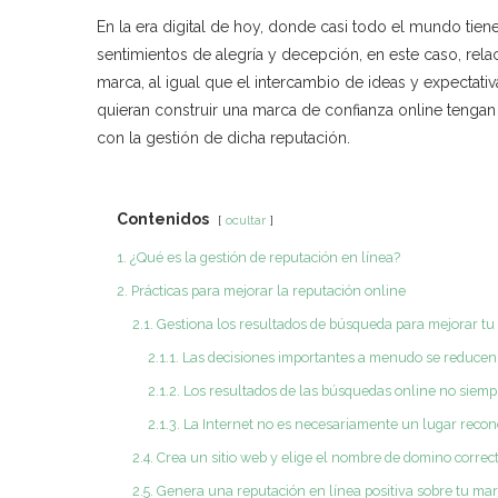
En la era digital de hoy, donde casi todo el mundo tiene
sentimientos de alegría y decepción, en este caso, rela
marca, al igual que el intercambio de ideas y expectati
quieran construir una marca de confianza online tengan
con la gestión de dicha reputación.
Contenidos
ocultar
1. ¿Qué es la gestión de reputación en línea?
2. Prácticas para mejorar la reputación online
2.1. Gestiona los resultados de búsqueda para mejorar tu
2.1.1. Las decisiones importantes a menudo se reduce
2.1.2. Los resultados de las búsquedas online no siemp
2.1.3. La Internet no es necesariamente un lugar recono
2.4. Crea un sitio web y elige el nombre de domino correc
2.5. Genera una reputación en línea positiva sobre tu ma