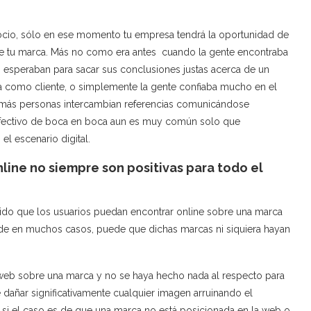
egocio, sólo en ese momento tu empresa tendrá la oportunidad de
 de tu marca. Más no como era antes cuando la gente encontraba
ez, esperaban para sacar sus conclusiones justas acerca de un
 como cliente, o simplemente la gente confiaba mucho en el
 más personas intercambian referencias comunicándose
 efectivo de boca en boca aun es muy común solo que
l escenario digital.
nline no siempre son positivas para todo el
nido que los usuarios puedan encontrar online sobre una marca
ede en muchos casos, puede que dichas marcas ni siquiera hayan
 web sobre una marca y no se haya hecho nada al respecto para
 dañar significativamente cualquier imagen arruinando el
, si el caso es de que una marca no está posicionada en la web o