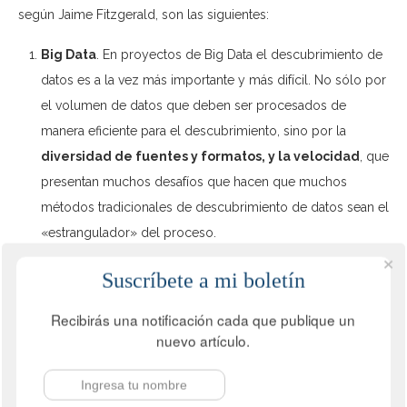
según Jaime Fitzgerald, son las siguientes:
Big Data
. En proyectos de Big Data el descubrimiento de
datos es a la vez más importante y más difícil. No sólo por
el volumen de datos que deben ser procesados de
manera eficiente para el descubrimiento, sino por la
diversidad de fuentes y formatos, y la velocidad
, que
presentan muchos desafíos que hacen que muchos
métodos tradicionales de descubrimiento de datos sean el
«estrangulador» del proceso.
Análisis en tiempo real
. El cambio continuo hacia casi el
Suscríbete a mi boletín
análisis en tiempo real ha creado una nueva clase de los
usos de los casos para el descubrimiento de datos. Estos
Recibirás una notificación cada que publique un
casos de uso son valiosos pero requieren herramientas de
nuevo artículo.
descubrimiento de datos que son más rápidas,
más
automatizadas y más adaptables.