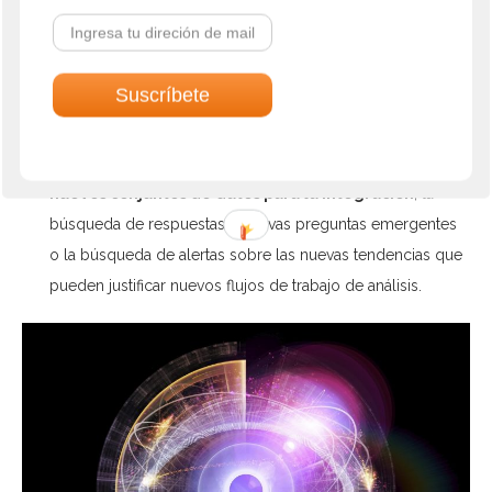
Análisis ágiles e inteligencia de negocios ágil
. Los
científicos de datos y equipos de inteligencia de negocios
están adoptando métodos más ágiles, e iterativos para
convertir los datos en valor de negocio. Llevan a cabo
procesos de descubrimiento de datos con más frecuencia
y de más diversas maneras; por ejemplo, al
perfilar
nuevos conjuntos de datos para la integración
, la
búsqueda de respuestas a nuevas preguntas emergentes
o la búsqueda de alertas sobre las nuevas tendencias que
pueden justificar nuevos flujos de trabajo de análisis.