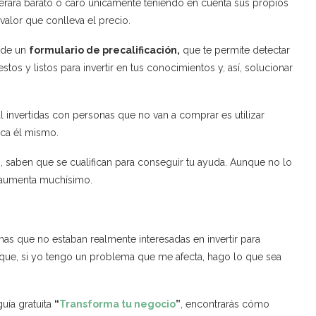
derará barato o caro únicamente teniendo en cuenta sus propios
valor que conlleva el precio.
s de un
formulario de precalificación
,
que te permite detectar
stos y listos para invertir en tus conocimientos y, así, solucionar
al invertidas con personas que no van a comprar es utilizar
fica él mismo.
o, saben que se cualifican para conseguir tu ayuda. Aunque no lo
s aumenta muchísimo.
s que no estaban realmente interesadas en invertir para
rque, si yo tengo un problema que me afecta, hago lo que sea
guía gratuita
“
Transforma tu negocio
”
, encontrarás cómo