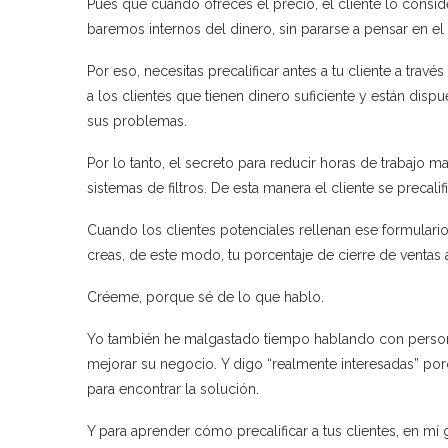
Pues que cuando ofreces el precio, el cliente lo consi
baremos internos del dinero, sin pararse a pensar en el 
Por eso, necesitas precalificar antes a tu cliente a travé
a los clientes que tienen dinero suficiente y están dispue
sus problemas.
Por lo tanto, el secreto para reducir horas de trabajo m
sistemas de filtros. De esta manera el cliente se precali
Cuando los clientes potenciales rellenan ese formulari
creas, de este modo, tu porcentaje de cierre de venta
Créeme, porque sé de lo que hablo.
Yo también he malgastado tiempo hablando con persona
mejorar su negocio. Y digo “realmente interesadas” po
para encontrar la solución.
Y para aprender cómo precalificar a tus clientes, en mí 