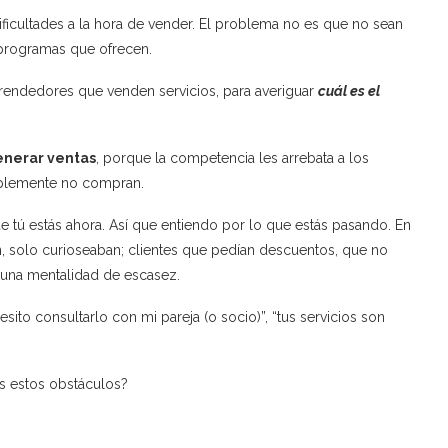
icultades a la hora de vender. El problema no es que no sean
 programas que ofrecen.
rendedores que venden servicios, para averiguar
cuál es el
nerar ventas
, porque la competencia les arrebata a los
implemente no compran.
 tú estás ahora. Así que entiendo por lo que estás pasando. En
n, solo curioseaban; clientes que pedían descuentos, que no
 una mentalidad de escasez.
ito consultarlo con mi pareja (o socio)”, “tus servicios son
os estos obstáculos?