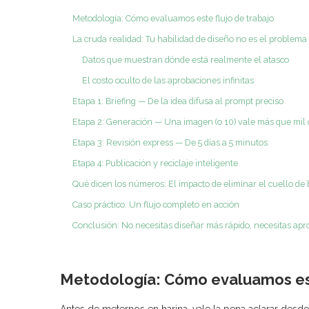
Metodología: Cómo evaluamos este flujo de trabajo
La cruda realidad: Tu habilidad de diseño no es el problema
Datos que muestran dónde está realmente el atasco
El costo oculto de las aprobaciones infinitas
Etapa 1: Briefing — De la idea difusa al prompt preciso
Etapa 2: Generación — Una imagen (o 10) vale más que mil 
Etapa 3: Revisión express — De 5 días a 5 minutos
Etapa 4: Publicación y reciclaje inteligente
Qué dicen los números: El impacto de eliminar el cuello de 
Caso práctico: Un flujo completo en acción
Conclusión: No necesitas diseñar más rápido, necesitas ap
Metodología: Cómo evaluamos est
Antes de meternos en harina, vale la pena aclarar desde