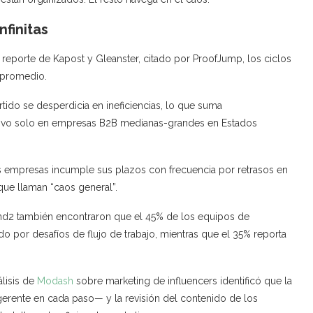
nfinitas
 reporte de Kapost y Gleanster, citado por ProofJump, los ciclos
n promedio.
ertido se desperdicia en ineficiencias, lo que suma
ivo solo en empresas B2B medianas-grandes en Estados
 empresas incumple sus plazos con frecuencia por retrasos en
que llaman “caos general”.
end2 también encontraron que el 45% de los equipos de
do por desafíos de flujo de trabajo, mientras que el 35% reporta
álisis de
Modash
sobre marketing de influencers identificó que la
erente en cada paso— y la revisión del contenido de los