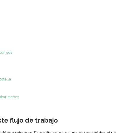
correos
botella
robar menos
e flujo de trabajo
 dónde miramos. Este artículo no es una review teórica ni un