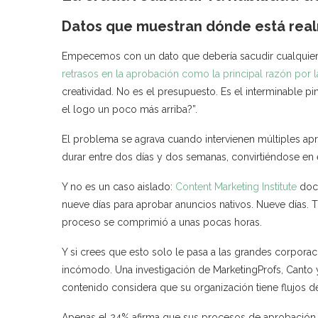
Datos que muestran dónde está real
Empecemos con un dato que debería sacudir cualquier 
retrasos en la aprobación como la principal razón por 
creatividad. No es el presupuesto. Es el interminable 
el logo un poco más arriba?”.
El problema se agrava cuando intervienen múltiples a
durar entre dos días y dos semanas, convirtiéndose en
Y no es un caso aislado:
Content Marketing Institute
docu
nueve días para aprobar anuncios nativos. Nueve días. T
proceso se comprimió a unas pocas horas.
Y si crees que esto solo le pasa a las grandes corpor
incómodo. Una investigación de MarketingProfs, Canto 
contenido considera que su organización tiene flujos de
Apenas el 24% afirma que sus procesos de aprobación e