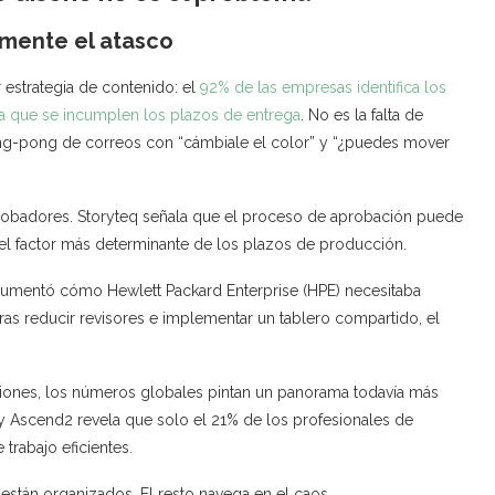
mente el atasco
estrategia de contenido: el
92% de las empresas identifica los
la que se incumplen los plazos de entrega
. No es la falta de
ping-pong de correos con “cámbiale el color” y “¿puedes mover
probadores. Storyteq señala que el proceso de aprobación puede
 el factor más determinante de los plazos de producción.
mentó cómo Hewlett Packard Enterprise (HPE) necesitaba
ras reducir revisores e implementar un tablero compartido, el
aciones, los números globales pintan un panorama todavía más
y Ascend2 revela que solo el 21% de los profesionales de
 trabajo eficientes.
stán organizados. El resto navega en el caos.