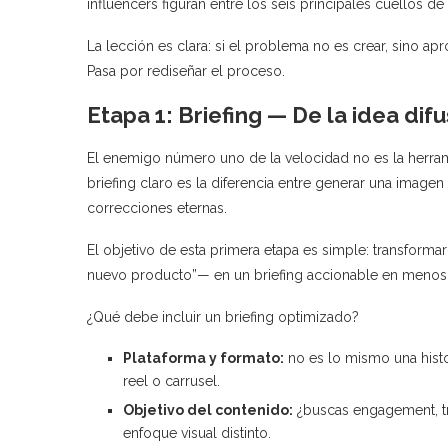
influencers figuran entre los seis principales cuellos de
La lección es clara: si el problema no es crear, sino ap
Pasa por rediseñar el proceso.
Etapa 1: Briefing — De la idea dif
El enemigo número uno de la velocidad no es la herra
briefing claro es la diferencia entre generar una imagen 
correcciones eternas.
El objetivo de esta primera etapa es simple: transforma
nuevo producto”— en un briefing accionable en menos
¿Qué debe incluir un briefing optimizado?
Plataforma y formato:
no es lo mismo una histori
reel o carrusel.
Objetivo del contenido:
¿buscas engagement, trá
enfoque visual distinto.