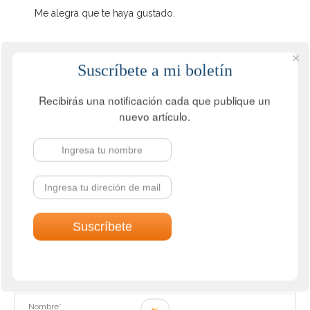
Me alegra que te haya gustado.
No votes yet.
Suscríbete a mi boletín
Voting is currently disabled, data maintenance in
progress.
Recibirás una notificación cada que publique un
nuevo artículo.
DEJA UN COMENTARIO