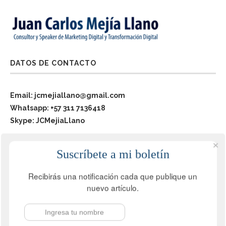
DATOS DE CONTACTO
Email: jcmejiallano@gmail.com
Whatsapp: +57 311 7136418
Skype: JCMejiaLlano
ARTÍCULOS MÁS VISTOS
Suscríbete a mi boletín
1
Recibirás una notificación cada que publique un
Cómo hacer una infografía: qué
nuevo artículo.
es, herramientas de IA gratis para
diseñarla y guía paso a paso
febrero 28, 2026