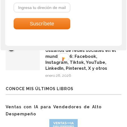
2
Psicología del color en Marketing:
use los colores para negocios,
atraer clientes y aumentar las
ventas + video + infografías
noviembre 28, 2025
3
Usuarios de redes sociales en el
mundo 2026: Facebook,
Instagram, Tiktok, YouTube,
LinkedIn, Pinterest, X y otros
enero 28, 2026
CONOCE MIS ÚLTIMOS LIBROS
Ventas con IA para Vendedores de Alto
Despempeño