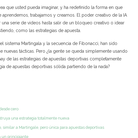
ea que usted pueda imaginar, y ha redefinido la forma en que
 aprendemos, trabajamos y creamos. El poder creativo de la IA
 una serie de videos hasta salir de un bloqueo creativo o idear
tiendo, como las estrategias de apuesta.
 sistema Martingala y la secuencia de Fibonacci, han sido
de nuevas tácticas. Pero ¿la gente se queda simplemente usando
y de las estrategias de apuestas deportivas completamente
egia de apuestas deportivas sólida partiendo de la nada?
 desde cero
nstruya una estrategia totalmente nueva
o, similar a Martingale, pero única para apuestas deportivas
a un principiante