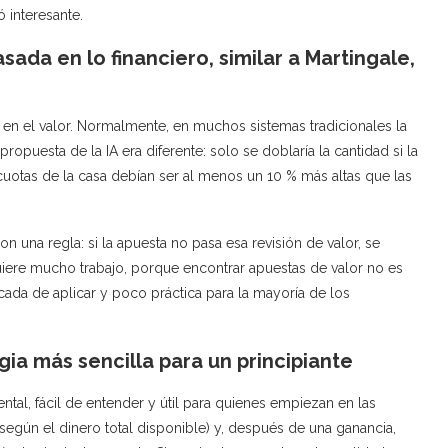
ó interesante.
sada en lo financiero, similar a Martingale,
o en el valor. Normalmente, en muchos sistemas tradicionales la
opuesta de la IA era diferente: solo se doblaría la cantidad si la
cuotas de la casa debían ser al menos un 10 % más altas que las
n una regla: si la apuesta no pasa esa revisión de valor, se
uiere mucho trabajo, porque encontrar apuestas de valor no es
licada de aplicar y poco práctica para la mayoría de los
gia más sencilla para un principiante
tal, fácil de entender y útil para quienes empiezan en las
 (según el dinero total disponible) y, después de una ganancia,