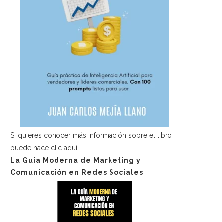
Si quieres conocer más información sobre el libro
puede hace
clic aquí
La Guía Moderna de Marketing y
Comunicación en Redes Sociales