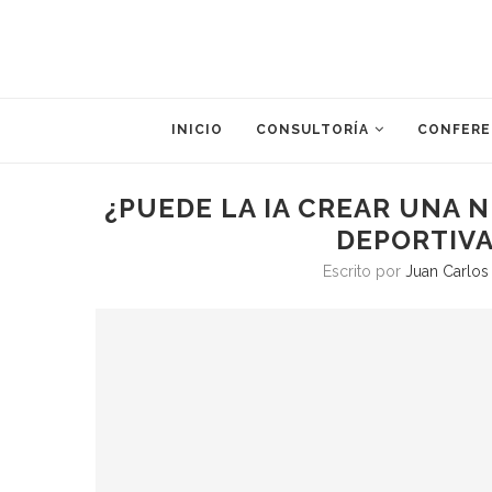
INICIO
CONSULTORÍA
CONFERE
¿PUEDE LA IA CREAR UNA 
DEPORTIVA
Escrito por
Juan Carlos