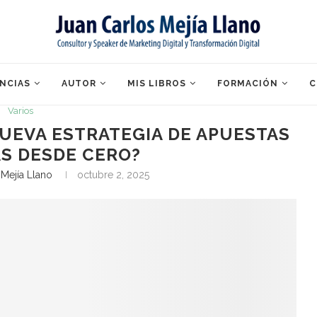
NCIAS
AUTOR
MIS LIBROS
FORMACIÓN
C
Varios
NUEVA ESTRATEGIA DE APUESTAS
S DESDE CERO?
 Mejía Llano
octubre 2, 2025