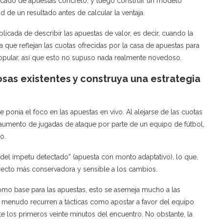
ercado de apuestas concreto, y luego construir un modelo
ad de un resultado antes de calcular la ventaja.
icada de describir las apuestas de valor, es decir, cuando la
 que reflejan las cuotas ofrecidas por la casa de apuestas para
opular, así que esto no supuso nada realmente novedoso.
mosas existentes y construya una estrategia
 ponía el foco en las apuestas en vivo. Al alejarse de las cuotas
n aumento de jugadas de ataque por parte de un equipo de fútbol,
o.
a del ímpetu detectado” (apuesta con monto adaptativo), lo que,
directo más conservadora y sensible a los cambios.
mo base para las apuestas, esto se asemeja mucho a las
 a menudo recurren a tácticas como apostar a favor del equipo
nte los primeros veinte minutos del encuentro. No obstante, la