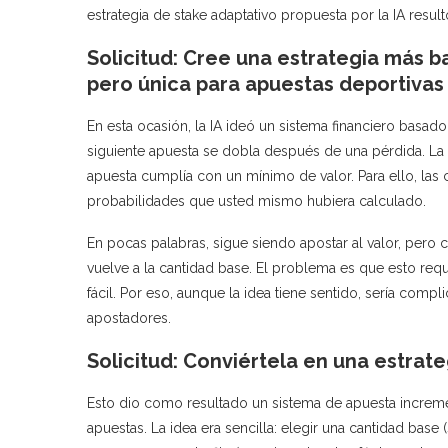
estrategia de stake adaptativo propuesta por la IA result
Solicitud: Cree una estrategia más ba
pero única para apuestas deportivas
En esta ocasión, la IA ideó un sistema financiero basad
siguiente apuesta se dobla después de una pérdida. La pr
apuesta cumplía con un mínimo de valor. Para ello, las 
probabilidades que usted mismo hubiera calculado.
En pocas palabras, sigue siendo apostar al valor, pero co
vuelve a la cantidad base. El problema es que esto req
fácil. Por eso, aunque la idea tiene sentido, sería comp
apostadores.
Solicitud: Conviértela en una estrate
Esto dio como resultado un sistema de apuesta incremen
apuestas. La idea era sencilla: elegir una cantidad base