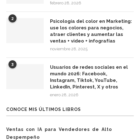
febrero 28, 2026
2
Psicología del color en Marketing:
use los colores para negocios,
atraer clientes y aumentar las
ventas + video + infografías
noviembre 28, 2025
3
Usuarios de redes sociales en el
mundo 2026: Facebook,
Instagram, Tiktok, YouTube,
LinkedIn, Pinterest, X y otros
enero 28, 2026
CONOCE MIS ÚLTIMOS LIBROS
Ventas con IA para Vendedores de Alto
Despempeño