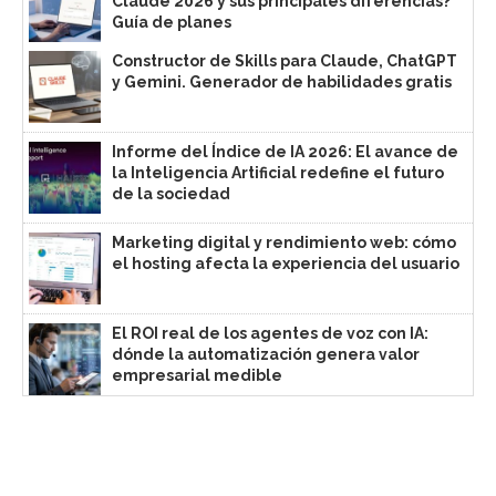
Claude 2026 y sus principales diferencias?
Guía de planes
Constructor de Skills para Claude, ChatGPT
y Gemini. Generador de habilidades gratis
Informe del Índice de IA 2026: El avance de
la Inteligencia Artificial redefine el futuro
de la sociedad
Marketing digital y rendimiento web: cómo
el hosting afecta la experiencia del usuario
El ROI real de los agentes de voz con IA:
dónde la automatización genera valor
empresarial medible