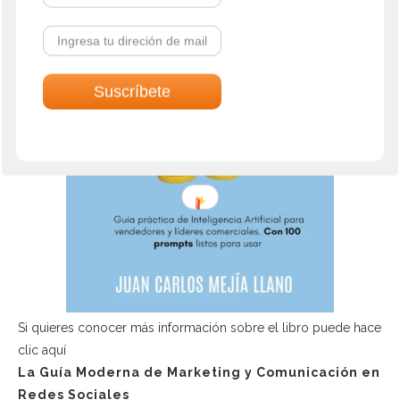
Si quieres conocer más información sobre el libro puede hace
clic aquí
La Guía Moderna de Marketing y Comunicación en
Redes Sociales