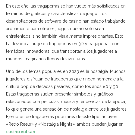
En este año, las tragaperras se han vuelto más sofisticadas en
términos de gráficos y características de juego. Los
desarrolladores de software de casino han estado trabajando
arduamente para ofrecer juegos que no solo sean
entretenidos, sino también visualmente impresionantes. Esto
ha llevado al auge de tragaperras en 3D y tragaperras con
temáticas innovadoras, que transportan a los jugadores a
mundos imaginarios llenos de aventuras.
Uno de los temas populares en 2023 es la nostalgia. Muchos
jugadores disfrutan de tragaperras que rinden homenaje a la
cultura pop de décadas pasadas, como los años 80 y 90.
Estas tragaperras suelen presentar símbolos y gráficos
relacionados con películas, música y tendencias de la época,
lo que genera una sensación de nostalgia entre los jugadores.
Ejemplos de tragaperras populares de este tipo incluyen
«Retro Reels» y «Nostalgia Nights», ambos pueden jugar en
casino vulkan
.