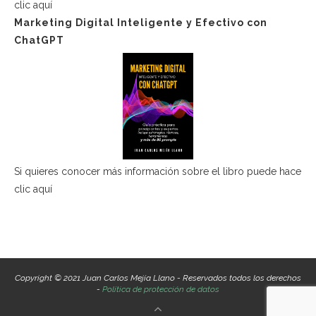
clic aquí
Marketing Digital Inteligente y Efectivo con
ChatGPT
Si quieres conocer más información sobre el libro puede hace
clic aquí
Copyright © 2021 Juan Carlos Mejía Llano - Reservados todos los derechos
-
Política de protección de datos