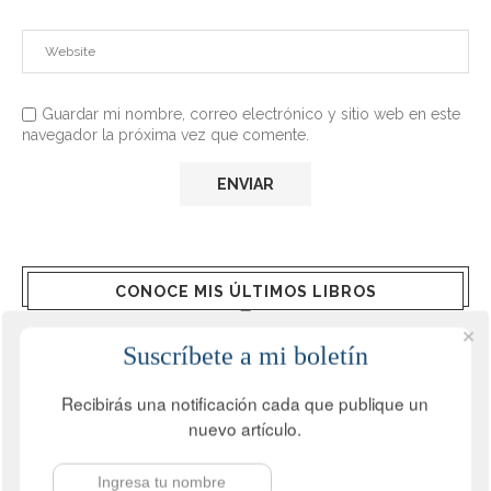
Guardar mi nombre, correo electrónico y sitio web en este
navegador la próxima vez que comente.
CONOCE MIS ÚLTIMOS LIBROS
Suscríbete a mi boletín
Ventas con IA para Vendedores de Alto
Despempeño
Recibirás una notificación cada que publique un
nuevo artículo.