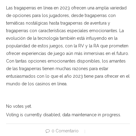
Las tragaperras en línea en 2023 ofrecen una amplia variedad
de opciones para los jugadores, desde tragaperras con
temáticas nostálgicas hasta tragaperras de aventura y
tragaperras con características especiales emocionantes. La
evolución de la tecnología también está influyendo en la
popularidad de estos juegos, con la RV y la RA que prometen
ofrecer experiencias de juego aún más inmersivas en el futuro.
Con tantas opciones emocionantes disponibles, los amantes
de las tragaperras tienen muchas razones para estar
entusiasmados con lo que el año 2023 tiene para ofrecer en el
mundo de los casinos en línea.
No votes yet.
Voting is currently disabled, data maintenance in progress.
0 Comentario