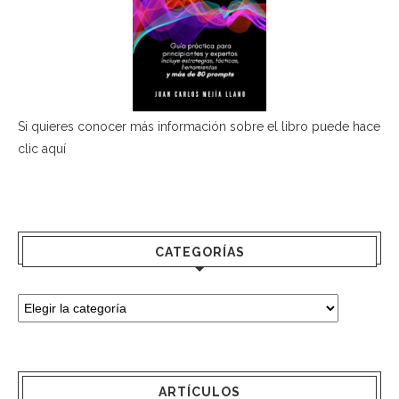
Si quieres conocer más información sobre el libro puede hace
clic aquí
CATEGORÍAS
ARTÍCULOS