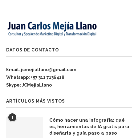
DATOS DE CONTACTO
Email: jcmejiallano@gmail.com
Whatsapp: +57 311 7136418
Skype: JCMejiaLlano
ARTÍCULOS MÁS VISTOS
1
Cómo hacer una infografía: qué
es, herramientas de IA gratis para
diseñarla y guía paso a paso