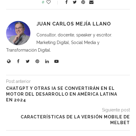
0
JUAN CARLOS MEJÍA LLANO
Consultor, docente, speaker y escritor.
Marketing Digital, Social Media y
Transformación Digital.
Post anterior
CHATGPT Y OTRAS IA SE CONVERTIRÁN EN EL
MOTOR DEL DESARROLLO EN AMÉRICA LATINA
EN 2024
Siguiente post
CARACTERÍSTICAS DE LA VERSIÓN MOBILE DE
MELBET