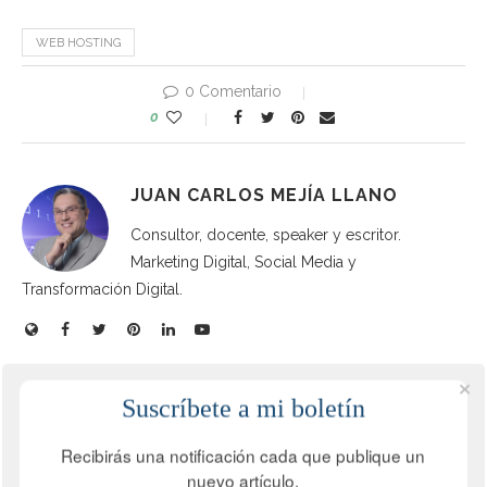
WEB HOSTING
0 Comentario
0
JUAN CARLOS MEJÍA LLANO
Consultor, docente, speaker y escritor.
Marketing Digital, Social Media y
Transformación Digital.
Post anterior
Suscríbete a mi boletín
MONITOREAR LA MARCA EN REDES SOCIALES:
QUÉ ES, BENEFICIOS Y HERRAMIENTAS
Recibirás una notificación cada que publique un
nuevo artículo.
Siguiente post