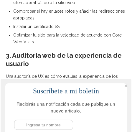
sitemap.xml válido a tu sitio web.
Comprobar si hay enlaces rotos y añadir las redirecciones
apropiadas.
Instalar un certificado SSL.
Optimizar tu sitio para la velocidad de acuerdo con Core
Web Vitals.
3. Auditoría web de la experiencia de
usuario
Una auditoría de UX es cómo evalúas la experiencia de los
usuarios en tu sitio web e identificas cualquier problema de
Suscríbete a mi boletín
usabilidad. Por ejemplo, un proceso de pago complicado en
un ecommerce puede dar lugar a que se descarten
Recibirás una notificación cada que publique un
numerosos carritos de compra, mientras que una navegación
nuevo artículo.
deficiente o formularios complejos pueden provocar la
pérdida de clientes potenciales.